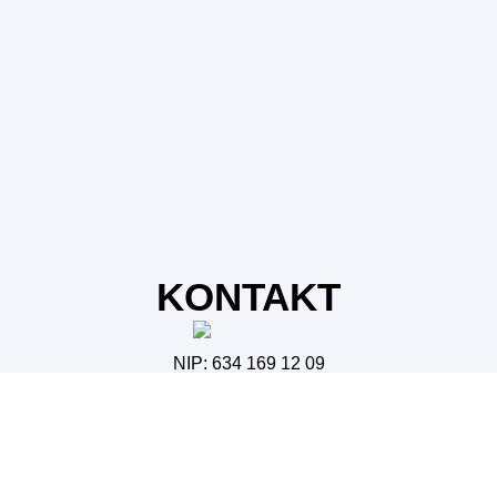
KONTAKT
NIP: 634 169 12 09
tel. 608 092 268
e-mail: info@vr-graf.pl
postaraj się jak najdokładniej opisać swój przypadek
Imię
*